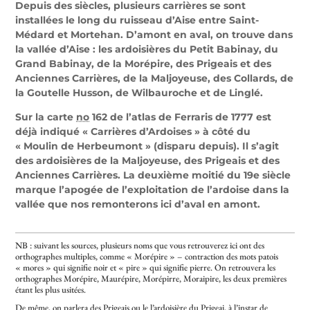
Depuis des siècles, plusieurs carrières se sont
installées le long du ruisseau d’Aise entre Saint-
Médard et Mortehan. D’amont en aval, on trouve dans
la vallée d’Aise : les ardoisières du Petit Babinay, du
Grand Babinay, de la Morépire, des Prigeais et des
Anciennes Carrières, de la Maljoyeuse, des Collards, de
la Goutelle Husson, de Wilbauroche et de Linglé.
Sur la carte
no
162 de l’atlas de Ferraris de 1777 est
déjà indiqué « Carrières d’Ardoises » à côté du
« Moulin de Herbeumont » (disparu depuis). Il s’agit
des ardoisières de la Maljoyeuse, des Prigeais et des
Anciennes Carrières. La deuxième moitié du 19e siècle
marque l’apogée de l’exploitation de l’ardoise dans la
vallée que nos remonterons ici d’aval en amont.
NB : suivant les sources, plusieurs noms que vous retrouverez ici ont des
orthographes multiples, comme « Morépire » – contraction des mots patois
« mores » qui signifie noir et « pire » qui signifie pierre. On retrouvera les
orthographes Morépire, Maurépire, Morépirre, Moraipire, les deux premières
étant les plus usitées.
De même, on parlera des Prigeais ou le l’ardoisière du Prigeai, à l’instar de